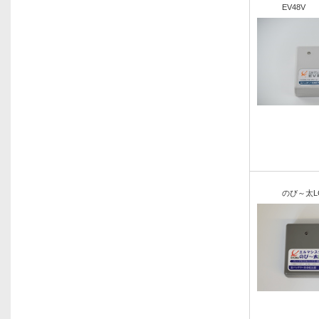
EV48V
のび～太L