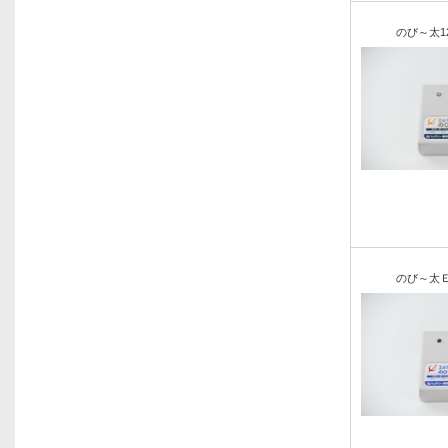
のび～太1
のび～太Ｅ