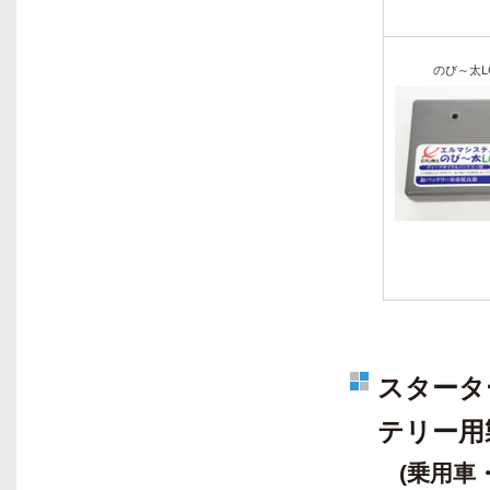
のび～太LC
スタータ
テリー用
(乗用車